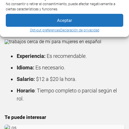
No consentir o retirar el consentimiento, puede afectar negativamente a
que quiere decir que vivirías en la casa de tu
ciertas características y funciones.
empleador y tendrías un horario a jornada completa,
Aceptar
lo cual es una excelente oportunidad si no tienes aún
un domicilio en Charlotte.
Opt-out preferences
Declaración de privacidad
Experiencia:
Es recomendable.
Idioma:
Es necesario.
Salario:
$12 a $20 la hora.
Horario
: Tiempo completo o parcial según el
rol.
Te puede interesar