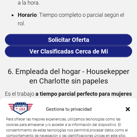
a la hora.
Horario
: Tiempo completo o parcial según el
rol.
Solicitar Oferta
Ver Clasificadas Cerca de Mi
6. Empleada del hogar - Housekepper
en Charlotte sin papeles
Es el trabajo
a tiempo parcial perfecto para mujeres
latinas sin papeles
. El trabajo consiste en el cuidado
Gestiona tu privacidad
de niños, asistencia en las labores de la casa ( hacer
comidas, planchar, poner lavadoras y limpiar).
Para ofrecer las mejores experiencias, utilizamos tecnologías como las
cookies para almacenar y/o acceder a la información del dispositivo. El
consentimiento de estas tecnologías nos permitirá procesar datos como el
A veces suele ofrecerse un "contrato" como interna, lo
comportamiento de navegación o las identificaciones únicas en este sitio.