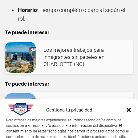
Horario
: Tiempo completo o parcial según el
rol.
Te puede interesar
Los mejores trabajos para
inmigrantes sin papeles en
CHARLOTTE (NC)
Te puede interesar
Los mejores trabajos para
inmigrantes sin papeles en
Gestiona tu privacidad
RALEIGH (NC)
Para ofrecer las mejores experiencias, utilizamos tecnologías como las
cookies para almacenar y/o acceder a la información del dispositivo. El
consentimiento de estas tecnologías nos permitirá procesar datos como el
comportamiento de navegación o las identificaciones únicas en este sitio.