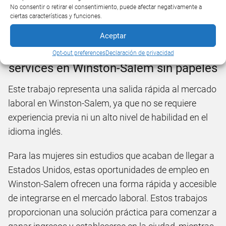
Solicitar Oferta
No consentir o retirar el consentimiento, puede afectar negativamente a
ciertas características y funciones.
Ver Clasificadas Cerca de Mi
Aceptar
5. Trabajos de limpieza - Cleaning
Opt-out preferences
Declaración de privacidad
services en Winston-Salem sin papeles
Este trabajo representa una salida rápida al mercado
laboral en Winston-Salem, ya que no se requiere
experiencia previa ni un alto nivel de habilidad en el
idioma inglés.
Para las mujeres sin estudios que acaban de llegar a
Estados Unidos, estas oportunidades de empleo en
Winston-Salem ofrecen una forma rápida y accesible
de integrarse en el mercado laboral. Estos trabajos
proporcionan una solución práctica para comenzar a