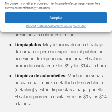
empresa. El salario promedio oscila entre los $9
No consentir o retirar el consentimiento, puede afectar negativamente a
ciertas características y funciones.
y los $14 a la hora.
Aceptar
Limpiar casas
: Caso idéntico al anterior pero en
Opt-out preferences
Declaración de privacidad
lugar de en oficinas, en casas particulares. El
precio hora a cobrar es similar.
Limpiaplatos
: Muy relacionado con el trabajo
de camarero pero sin exposición al público ni
necesidad de experiencia ni idioma. El salario
promedio oscila entre los $9 y los $14 a la hora.
Limpieza de automóviles:
Muchas personas
buscan una limpieza detallada de su vehículo
(detailing) y están dispuestas a pagar por ello.
El salario promedio oscila entre los $9 y los $14
a la hora.