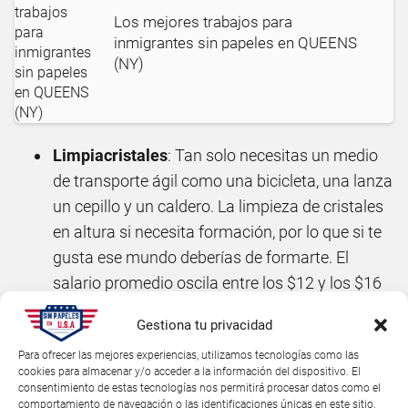
Los mejores trabajos para
inmigrantes sin papeles en QUEENS
(NY)
Limpiacristales
: Tan solo necesitas un medio
de transporte ágil como una bicicleta, una lanza
un cepillo y un caldero. La limpieza de cristales
en altura si necesita formación, por lo que si te
gusta ese mundo deberías de formarte. El
salario promedio oscila entre los $12 y los $16
a la hora.
Gestiona tu privacidad
Limpiadora de oficinas
: Es un caso similar al
Para ofrecer las mejores experiencias, utilizamos tecnologías como las
anterior, con la ventaja de que en cada oficina
cookies para almacenar y/o acceder a la información del dispositivo. El
consentimiento de estas tecnologías nos permitirá procesar datos como el
puedes tener tu kit de limpieza a cargo de la
comportamiento de navegación o las identificaciones únicas en este sitio.