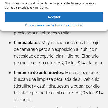
empresa. El salario promedio oscila entre los $9
No consentir o retirar el consentimiento, puede afectar negativamente a
ciertas características y funciones.
y los $14 a la hora.
Aceptar
Limpiar casas
: Caso idéntico al anterior pero en
lugar de en oficinas, en casas particulares. El
Opt-out preferences
Declaración de privacidad
precio hora a cobrar es similar.
Limpiaplatos
: Muy relacionado con el trabajo
de camarero pero sin exposición al público ni
necesidad de experiencia ni idioma. El salario
promedio oscila entre los $9 y los $14 a la hora.
Limpieza de automóviles:
Muchas personas
buscan una limpieza detallada de su vehículo
(detailing) y están dispuestas a pagar por ello.
El salario promedio oscila entre los $9 y los $14
a la hora.