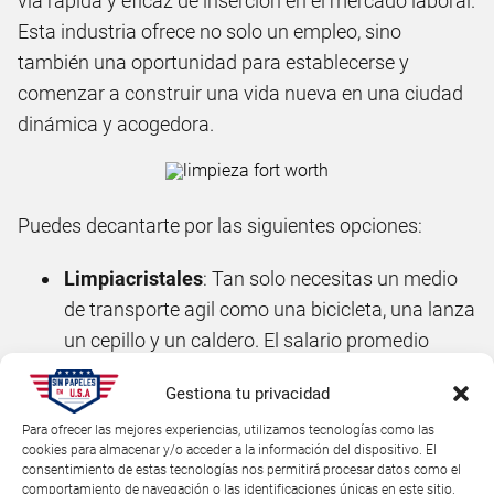
vía rápida y eficaz de inserción en el mercado laboral.
Esta industria ofrece no solo un empleo, sino
también una oportunidad para establecerse y
comenzar a construir una vida nueva en una ciudad
dinámica y acogedora.
Puedes decantarte por las siguientes opciones:
Limpiacristales
: Tan solo necesitas un medio
de transporte agil como una bicicleta, una lanza
un cepillo y un caldero. El salario promedio
oscila entre los $12 y los $16 a la hora.
Gestiona tu privacidad
Limpiadora de oficinas
: Es un caso similar al
Para ofrecer las mejores experiencias, utilizamos tecnologías como las
anterior, con la ventaja de que en cada oficina
cookies para almacenar y/o acceder a la información del dispositivo. El
consentimiento de estas tecnologías nos permitirá procesar datos como el
puedes tener tu kit de limpieza a cargo de la
comportamiento de navegación o las identificaciones únicas en este sitio.