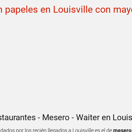
n papeles en Louisville con m
staurantes - Mesero - Waiter en Louis
os por los recién llegados a Louisville es el de
mesero