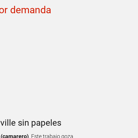
ayor demanda
ville sin papeles
 (camarero)
. Este trabajo goza