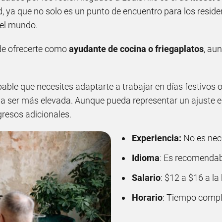
d, ya que no solo es un punto de encuentro para los resid
 el mundo.
 de ofrecerte como
ayudante de cocina o friegaplatos
, au
bable que necesites adaptarte a trabajar en días festivos
 a ser más elevada. Aunque pueda representar un ajuste en
gresos adicionales.
Experiencia:
No es nec
Idioma
: Es recomendab
Salario
: $12 a $16 a la
Horario
: Tiempo comple