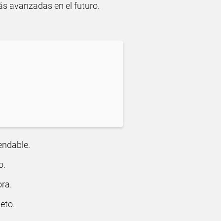
ás avanzadas en el futuro.
ndable.
o.
ora.
eto.