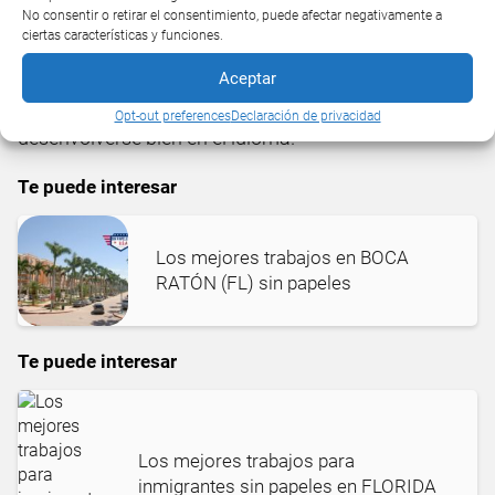
No consentir o retirar el consentimiento, puede afectar negativamente a
ciertas características y funciones.
Este trabajo al igual que el anterior es una salida
rápida al mercado laboral en la ciudad de Miami
Aceptar
Gardens ya que no se necesita ni experiencia ni
Opt-out preferences
Declaración de privacidad
desenvolverse bien en el idioma.
Te puede interesar
Los mejores trabajos en BOCA
RATÓN (FL) sin papeles
Te puede interesar
Los mejores trabajos para
inmigrantes sin papeles en FLORIDA