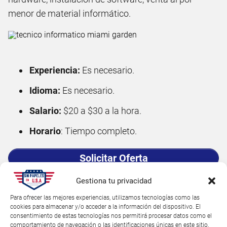
menor de material informático.
Experiencia:
Es necesario.
Idioma:
Es necesario.
Salario:
$20 a $30 a la hora.
Horario
: Tiempo completo.
Solicitar Oferta
Ver Clasificadas Cerca de Mi
Gestiona tu privacidad
Para ofrecer las mejores experiencias, utilizamos tecnologías como las
cookies para almacenar y/o acceder a la información del dispositivo. El
7. Trabajos de limpieza - Cleaning
consentimiento de estas tecnologías nos permitirá procesar datos como el
services en Miami Gardens sin papeles
comportamiento de navegación o las identificaciones únicas en este sitio.