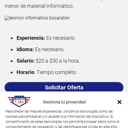
menor de material informático.
Experiencia:
Es necesario.
Idioma:
Es necesario.
Salario:
$20 a $30 a la hora.
Horario
: Tiempo completo.
Solicitar Oferta
Ver Clasificadas Cerca de Mi
Gestiona tu privacidad
Para ofrecer las mejores experiencias, utilizamos tecnologías como las
7. Trabajos de limpieza - Cleaning
cookies para almacenar y/o acceder a la información del dispositivo. El
consentimiento de estas tecnologías nos permitirá procesar datos como el
services en Boca Ratón sin papeles
comportamiento de navegación o las identificaciones únicas en este sitio.