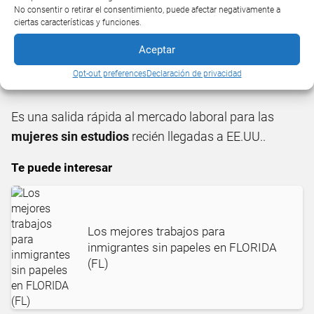
No consentir o retirar el consentimiento, puede afectar negativamente a
Este trabajo al igual que el anterior es una salida
ciertas características y funciones.
rápida al mercado laboral en la ciudad de Boca Ratón
Aceptar
ya que no se necesita ni experiencia ni desenvolverse
Opt-out preferences
Declaración de privacidad
bien en el idioma.
Es una salida rápida al mercado laboral para las
mujeres sin estudios
recién llegadas a EE.UU..
Te puede interesar
Los mejores trabajos para
inmigrantes sin papeles en FLORIDA
(FL)