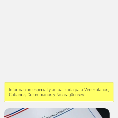
Información especial y actualizada para Venezolanos,
Cubanos, Colombianos y Nicaragüenses