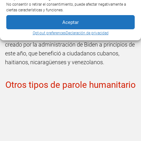
No consentir o retirar el consentimiento, puede afectar negativamente a
A lo largo de los años, se ha utilizado este tipo de
ciertas características y funciones.
parole para permitir la entrada al país de grupos
Aceptar
específicos en respuesta a circunstancias
Opt-out preferences
Declaración de privacidad
particulares. Un ejemplo reciente es el permiso
creado por la administración de Biden a principios de
este año, que benefició a ciudadanos cubanos,
haitianos, nicaragüenses y venezolanos.
Otros tipos de parole humanitario