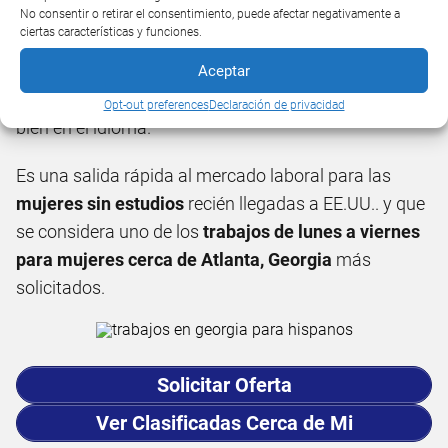
services en Atlanta sin papeles
No consentir o retirar el consentimiento, puede afectar negativamente a
ciertas características y funciones.
Este trabajo al igual que el anterior es una salida
rápida al mercado laboral en la ciudad de Atlanta ya
Aceptar
que no se necesita ni experiencia ni desenvolverse
Opt-out preferences
Declaración de privacidad
bien en el idioma.
Es una salida rápida al mercado laboral para las
mujeres sin estudios
recién llegadas a EE.UU.. y que
se considera uno de los
trabajos de lunes a viernes
para mujeres cerca de Atlanta, Georgia
más
solicitados.
Solicitar Oferta
Ver Clasificadas Cerca de Mi