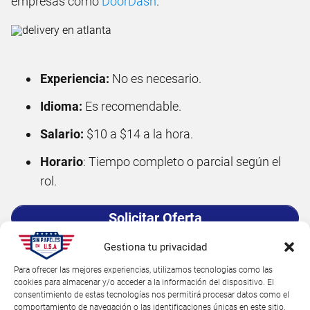
empresas como
DoorDash
.
Experiencia:
No es necesario.
Idioma:
Es recomendable.
Salario:
$10 a $14 a la hora.
Horario
: Tiempo completo o parcial según el
rol.
Solicitar Oferta
Ver Clasificadas Cerca de Mi
Gestiona tu privacidad
Para ofrecer las mejores experiencias, utilizamos tecnologías como las
cookies para almacenar y/o acceder a la información del dispositivo. El
7. Trabajos de limpieza - Cleaning
consentimiento de estas tecnologías nos permitirá procesar datos como el
comportamiento de navegación o las identificaciones únicas en este sitio.