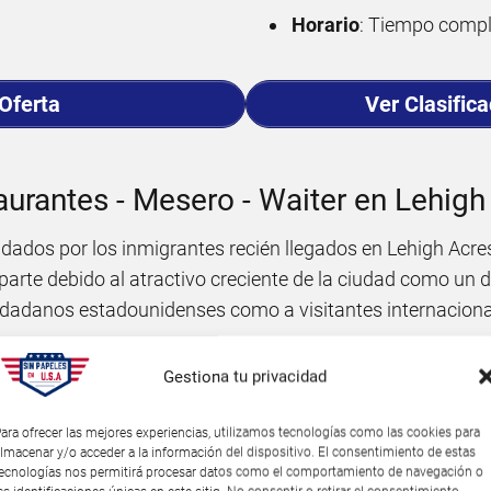
Horario
: Tiempo compl
 Oferta
Ver Clasific
taurantes - Mesero - Waiter en Lehigh
dos por los inmigrantes recién llegados en Lehigh Acres
parte debido al atractivo creciente de la ciudad como un 
iudadanos estadounidenses como a visitantes internaciona
uiere más experiencia y habilidad, es la de
cocinero
. Esta
Gestiona tu privacidad
 conocimientos culinarios y experiencia en cocina.
ara ofrecer las mejores experiencias, utilizamos tecnologías como las cookies para
pciones de
ayudante de cocina o lavaplatos
, aunque estos
lmacenar y/o acceder a la información del dispositivo. El consentimiento de estas
ecnologías nos permitirá procesar datos como el comportamiento de navegación o