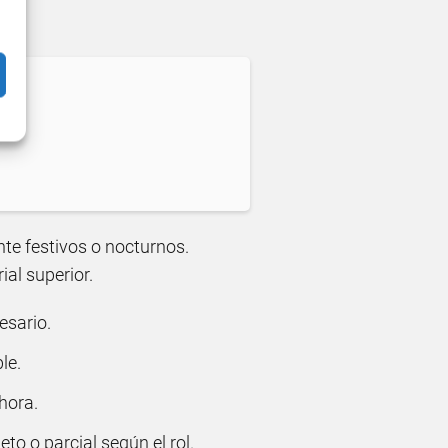
nte festivos o nocturnos.
al superior.
esario.
le.
 hora.
to o parcial según el rol.