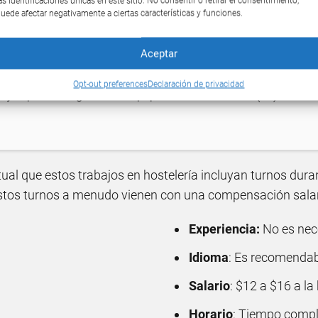
as identificaciones únicas en este sitio. No consentir o retirar el consentimiento,
uede afectar negativamente a ciertas características y funciones.
Aceptar
Opt-out preferences
Declaración de privacidad
bajos para inmigrantes sin papeles en KEY WEST (FL)
tual que estos trabajos en hostelería incluyan turnos dura
stos turnos a menudo vienen con una compensación salari
Experiencia:
No es nec
Idioma
: Es recomendab
Salario
: $12 a $16 a la
Horario
: Tiempo comple