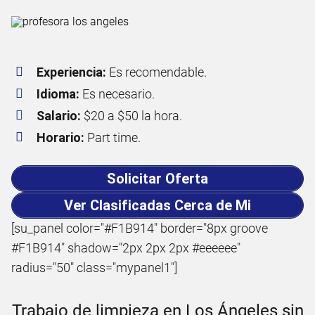
Experiencia:
Es recomendable.
Idioma:
Es necesario.
Salario:
$20 a $50 la hora.
Horario:
Part time.
Solicitar Oferta
Ver Clasificadas Cerca de Mi
[su_panel color="#F1B914" border="8px groove
#F1B914" shadow="2px 2px 2px #eeeeee"
radius="50" class="mypanel1"]
Trabajo de limpieza en Los Ángeles sin