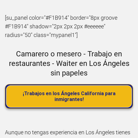
[su_panel color="#F1B914" border="8px groove
#F1B914" shadow="2px 2px 2px #eeeeee"
radius="50" class="mypanel1"]
Camarero o mesero - Trabajo en
restaurantes - Waiter en Los Ángeles
sin papeles
¡Trabajos en los Ángeles California para
inmigrantes!
Aunque no tengas experiencia en Los Ángeles tienes