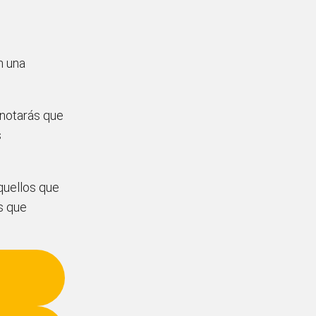
n una
a, notarás que
s
quellos que
s que