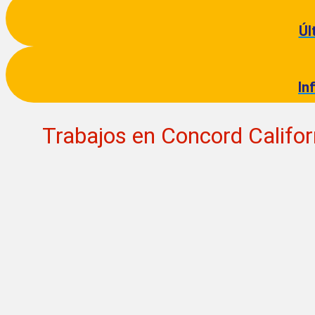
Úl
In
Trabajos en Concord Califo