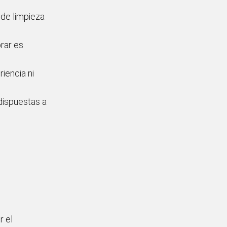
t de limpieza
brar es
iencia ni
dispuestas a
r el