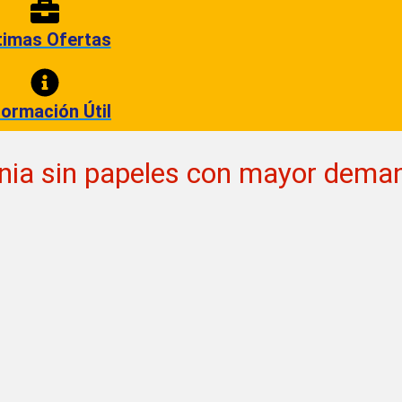
timas Ofertas
formación Útil
rnia sin papeles con mayor dema