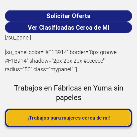
Solicitar Oferta
Ver Clasificadas Cerca de Mi
[/su_panel]
[su_panel color="#F1B914" border="8px groove
#F1B914" shadow="2px 2px 2px #eeeeee"
radius="50" class="mypanel1"]
Trabajos en Fábricas en Yuma sin
papeles
¡Trabajos para mujeres cerca de mi!